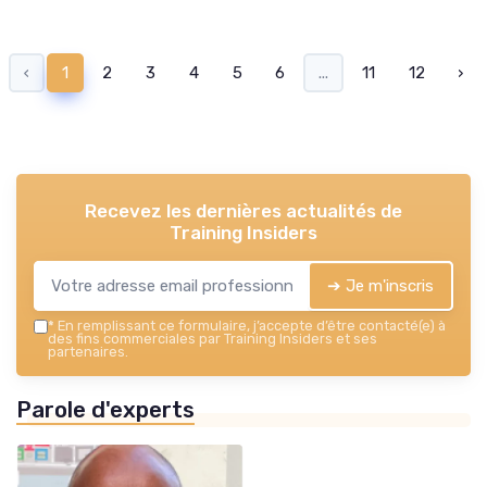
‹
1
2
3
4
5
6
...
11
12
›
Recevez les dernières actualités de
Training Insiders
➔ Je m'inscris
*
En remplissant ce formulaire, j’accepte d’être contacté(e) à
des fins commerciales par Training Insiders et ses
partenaires.
Parole d'experts