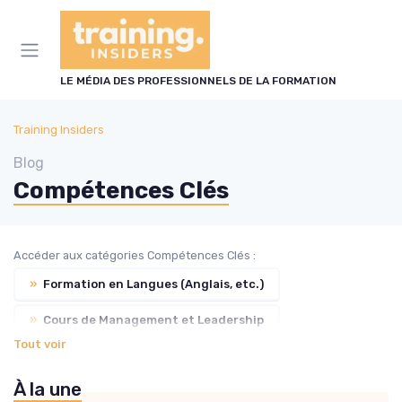
Panneau de gestion des cookies
LE MÉDIA DES PROFESSIONNELS DE LA FORMATION
Training Insiders
Blog
Compétences Clés
Accéder aux catégories Compétences Clés :
»
Formation en Langues (Anglais, etc.)
»
Cours de Management et Leadership
Tout voir
»
Développement Personnel et Soft Skills
À la une
»
Compétences Numériques et Informatiques