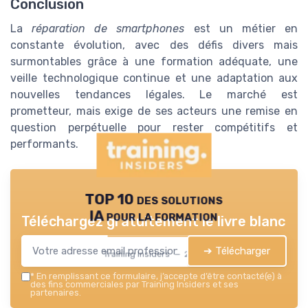
Conclusion
La
réparation de smartphones
est un métier en
constante évolution, avec des défis divers mais
surmontables grâce à une formation adéquate, une
veille technologique continue et une adaptation aux
nouvelles tendances légales. Le marché est
prometteur, mais exige de ses acteurs une remise en
question perpétuelle pour rester compétitifs et
performants.
TOP 10 des solutions
IA pour la formation
Téléchargez gratuitement le livre blanc
➔ Télécharger
Training Insiders — 2026
*
En remplissant ce formulaire, j’accepte d’être contacté(e) à
des fins commerciales par Training Insiders et ses
partenaires.