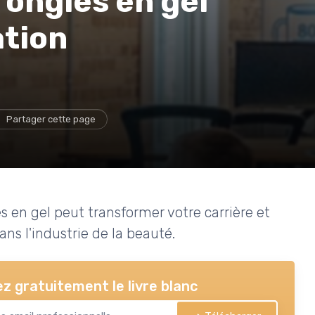
s ongles en gel
ation
Partager cette page
en gel peut transformer votre carrière et
ns l'industrie de la beauté.
z gratuitement le livre blanc