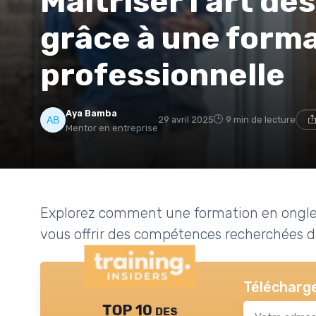
Maîtriser l'art de
grâce à une form
professionnelle
Aya Bamba
29 avril 2025
9 min de lecture
Mentor en entreprise
Explorez comment une formation en ongles 
vous offrir des compétences recherchées da
Télécharge
TOP 10 des