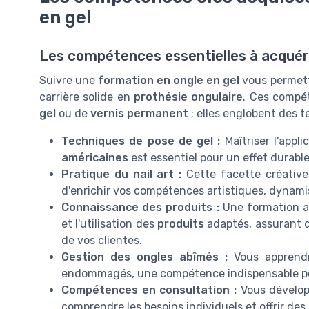
en gel
Les compétences essentielles à acquér
Suivre une
formation en ongle en gel
vous permett
carrière solide en
prothésie ongulaire
. Ces compét
gel
ou de
vernis permanent
; elles englobent des t
Techniques de pose de gel :
Maîtriser l'appl
américaines
est essentiel pour un effet durable
Pratique du nail art :
Cette facette créativ
d'enrichir vos compétences artistiques, dynamis
Connaissance des produits :
Une formation ap
et l'utilisation des
produits
adaptés, assurant d
de vos clientes.
Gestion des ongles abîmés :
Vous apprendr
endommagés, une compétence indispensable p
Compétences en consultation :
Vous développ
comprendre les besoins individuels et offrir d