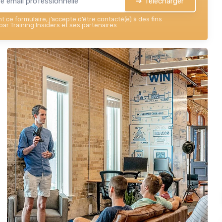
➔ Télécharger
 ce formulaire, j’accepte d’être contacté(e) à des fins
ar Training Insiders et ses partenaires.