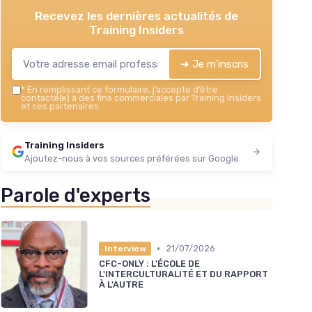
Recevez les dernières actualités de
Training Insiders
➔ Je m'inscris
*
En remplissant ce formulaire, j’accepte d’être
contacté(e) à des fins commerciales par Training Insiders
et ses partenaires.
Training Insiders
Ajoutez-nous à vos sources préférées sur Google
Parole d'experts
•
21/07/2026
Interview
CFC-ONLY : L'ÉCOLE DE
L'INTERCULTURALITÉ ET DU RAPPORT
À L'AUTRE