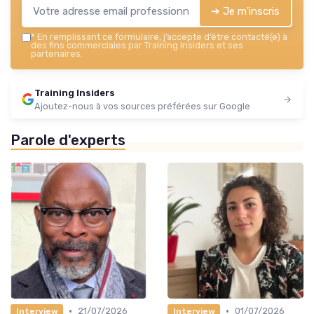
➔ Je m'inscris
*
En remplissant ce formulaire, j’accepte d’être contacté(e) à
des fins commerciales par Training Insiders et ses
partenaires.
Training Insiders
Ajoutez-nous à vos sources préférées sur Google
Parole d'experts
•
•
21/07/2026
01/07/2026
Interview
Interview