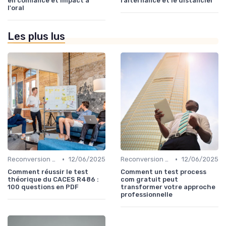
en confiance et impact à
l’alternance et le distanciel
l'oral
Les plus lus
•
•
Reconversion et Montée en Compétences
12/06/2025
Reconversion et Montée en Compétences
12/06/2025
Comment réussir le test
Comment un test process
théorique du CACES R486 :
com gratuit peut
100 questions en PDF
transformer votre approche
professionnelle