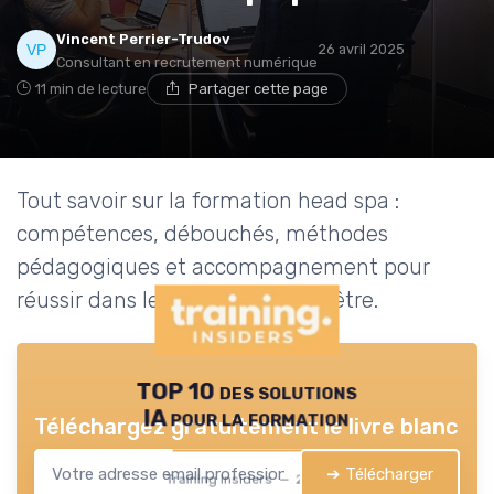
Vincent Perrier-Trudov
26 avril 2025
Consultant en recrutement numérique
11 min de lecture
Partager cette page
Tout savoir sur la formation head spa :
compétences, débouchés, méthodes
pédagogiques et accompagnement pour
réussir dans le secteur du bien-être.
TOP 10 des solutions
IA pour la formation
Téléchargez gratuitement le livre blanc
➔ Télécharger
Training Insiders — 2026