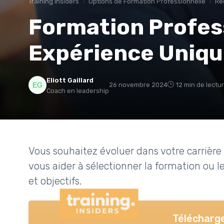
Training Insiders
Options de Formation Professionnelle
Re
Formation Profess
Expérience Uniq
Eliott Gaillard
26 novembre 2024
12 min de lectu
Coach en leadership
Vous souhaitez évoluer dans votre carriè
vous aider à sélectionner la formation ou 
et objectifs.
Télécharge