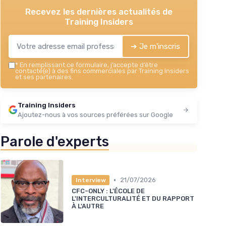
Recevez les dernières actualités de
Training Insiders
➔ Je m'inscris
*
En remplissant ce formulaire, j’accepte d’être
contacté(e) à des fins commerciales par Training Insiders
et ses partenaires.
Training Insiders
Ajoutez-nous à vos sources préférées sur Google
Parole d'experts
•
21/07/2026
Interview
CFC-ONLY : L'ÉCOLE DE
L'INTERCULTURALITÉ ET DU RAPPORT
À L'AUTRE