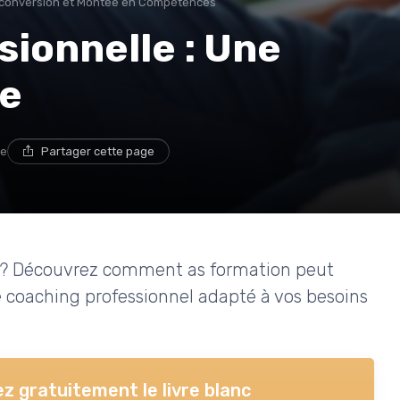
conversion et Montée en Compétences
ionnelle : Une
ue
re
Partager cette page
re ? Découvrez comment as formation peut
le coaching professionnel adapté à vos besoins
z gratuitement le livre blanc