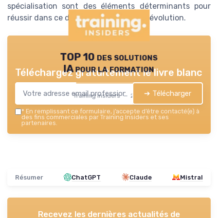
spécialisation sont des éléments déterminants pour
réussir dans ce domaine en constante évolution.
TOP 10 des solutions
IA pour la formation
Téléchargez gratuitement le livre blanc
➔ Télécharger
Training Insiders — 2026
*
En remplissant ce formulaire, j’accepte d’être contacté(e) à
des fins commerciales par Training Insiders et ses
partenaires.
Résumer
ChatGPT
Claude
Mistral
Recevez les dernières actualités de