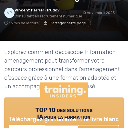
Vincent Perrier-Trudov
10 novembre 2025
Consultant en recrutement numérique
13 min de lecture
Partager cette page
Explorez comment decoscope fr formation
amenagement peut transformer votre
parcours professionnel dans l’aménagement
d’espace grâce à une formation adaptée et
un accompagnement personnalisé.
TOP 10 des solutions
IA pour la formation
Téléchargez gratuitement le livre blanc