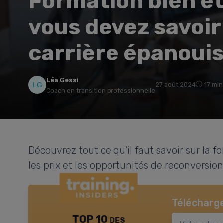
Formation bien et
vous devez savoir
carrière épanoui
Léa Gessi
27 août 2024
17 min
Coach en transition professionnelle
Découvrez tout ce qu'il faut savoir sur la f
les prix et les opportunités de reconversion
Télécharge
TOP 10 des