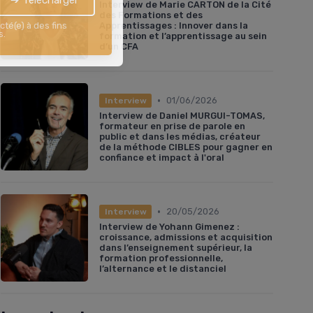
➔ Télécharger
Interview de Marie CARTON de la Cité
des Formations et des
Apprentissages : Innover dans la
cté(e) à des fins
s.
formation et l’apprentissage au sein
d’un CFA
•
01/06/2026
Interview
Interview de Daniel MURGUI-TOMAS,
formateur en prise de parole en
public et dans les médias, créateur
de la méthode CIBLES pour gagner en
confiance et impact à l'oral
•
20/05/2026
Interview
Interview de Yohann Gimenez :
croissance, admissions et acquisition
dans l’enseignement supérieur, la
formation professionnelle,
l’alternance et le distanciel