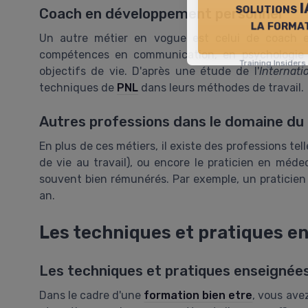
solutions I
Coach en développement personnel
la forma
Un autre métier en vogue est celui de coach e
compétences en communication, en psychologie e
Training Insider
objectifs de vie. D'après une étude de l'
Internat
techniques de
PNL
dans leurs méthodes de travail.
Autres professions dans le domaine du 
En plus de ces métiers, il existe des professions tel
de vie au travail), ou encore le praticien en méde
souvent bien rémunérés. Par exemple, un praticie
an.
Les techniques et pratiques e
Les techniques et pratiques enseignée
Dans le cadre d'une
formation bien etre
, vous ave