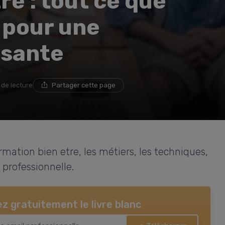
re : tout ce que
 pour une
ssante
 de lecture
Partager cette page
ormation bien etre, les métiers, les techniques,
 professionnelle.
z gratuitement le livre blanc