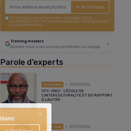
➔ Je m'inscris
*
En remplissant ce formulaire, j’accepte d’être
contacté(e) à des fins commerciales par Training Insiders
et ses partenaires.
Training Insiders
Ajoutez-nous à vos sources préférées sur Google
Parole d'experts
•
21/07/2026
Interview
CFC-ONLY : L'ÉCOLE DE
L'INTERCULTURALITÉ ET DU RAPPORT
À L'AUTRE
 blanc
•
01/07/2026
Interview