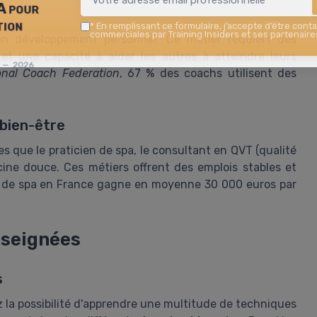
A pour
tion
*
En remplissant ce formulaire, j’accepte d’être conta
commerciales par Training Insiders et ses partenaire
n développement personnel. Ce métier requiert des
t une capacité à aider les autres à atteindre leurs
s — 2026
ional Coach Federation
, 67 % des coachs utilisent des
bien-être
les que le praticien de spa, le consultant en QVT (qualité
cine douce. Ces métiers offrent des emplois stables et
n de spa en France gagne en moyenne 30 000 euros par
nseignées
s
z la possibilité d'apprendre une multitude de techniques