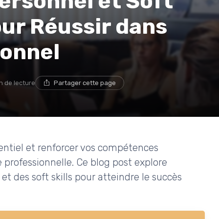
rsonnel et Soft
pour Réussir dans
ionnel
n de lecture
Partager cette page
ntiel et renforcer vos compétences
e professionnelle. Ce blog post explore
 des soft skills pour atteindre le succès