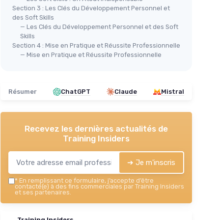
Section 3 : Les Clés du Développement Personnel et
des Soft Skills
— Les Clés du Développement Personnel et des Soft
Skills
Section 4 : Mise en Pratique et Réussite Professionnelle
— Mise en Pratique et Réussite Professionnelle
Résumer
ChatGPT
Claude
Mistral
Recevez les dernières actualités de
Training Insiders
➔ Je m'inscris
*
En remplissant ce formulaire, j’accepte d’être
contacté(e) à des fins commerciales par Training Insiders
et ses partenaires.
Training Insiders