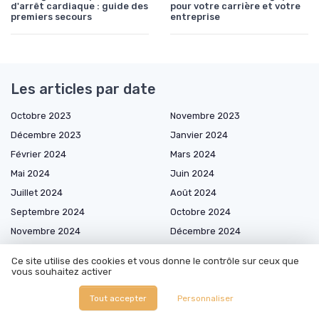
d'arrêt cardiaque : guide des
pour votre carrière et votre
premiers secours
entreprise
Les articles par date
Octobre 2023
Novembre 2023
Décembre 2023
Janvier 2024
Février 2024
Mars 2024
Mai 2024
Juin 2024
Juillet 2024
Août 2024
Septembre 2024
Octobre 2024
Novembre 2024
Décembre 2024
Janvier 2025
Février 2025
Ce site utilise des cookies et vous donne le contrôle sur ceux que
Mars 2025
Avril 2025
vous souhaitez activer
Mai 2025
Juin 2025
Tout accepter
Personnaliser
Juillet 2025
Août 2025