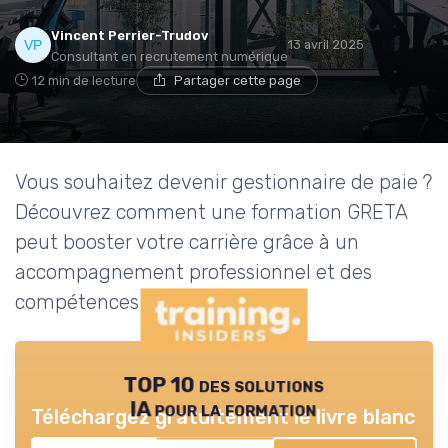
Vincent Perrier-Trudov
13 avril 2025
Consultant en recrutement numérique
12 min de lecture
Partager cette page
Vous souhaitez devenir gestionnaire de paie ?
Découvrez comment une formation GRETA
peut booster votre carrière grâce à un
accompagnement professionnel et des
compétences recherchées.
TOP 10 des solutions
IA pour la formation
Téléchargez gratuitement le livre blanc