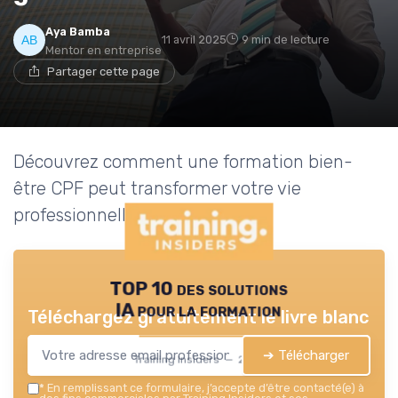
Aya Bamba
11 avril 2025
9 min de lecture
Mentor en entreprise
Partager cette page
Découvrez comment une formation bien-
être CPF peut transformer votre vie
professionnelle et personnelle.
TOP 10 des solutions
IA pour la formation
Téléchargez gratuitement le livre blanc
➔ Télécharger
Training Insiders — 2026
*
En remplissant ce formulaire, j’accepte d’être contacté(e) à