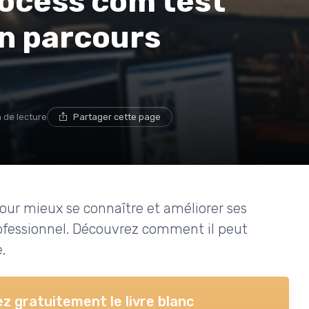
ocess com test
on parcours
n de lecture
Partager cette page
pour mieux se connaître et améliorer ses
fessionnel. Découvrez comment il peut
.
z gratuitement le livre blanc