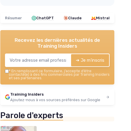
Résumer
ChatGPT
Claude
Mistral
Recevez les dernières actualités de
Training Insiders
➔ Je m'inscris
*
En remplissant ce formulaire, j’accepte d’être
contacté(e) à des fins commerciales par Training Insiders
et ses partenaires.
Training Insiders
Ajoutez-nous à vos sources préférées sur Google
Parole d'experts