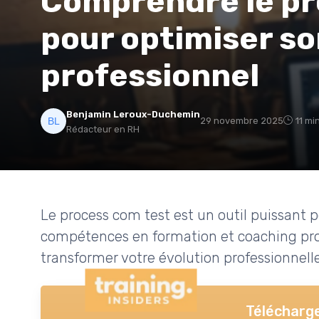
Comprendre le pr
pour optimiser s
professionnel
Benjamin Leroux-Duchemin
29 novembre 2025
11 mi
Rédacteur en RH
Le process com test est un outil puissant 
compétences en formation et coaching pro
transformer votre évolution professionnelle
Télécharge