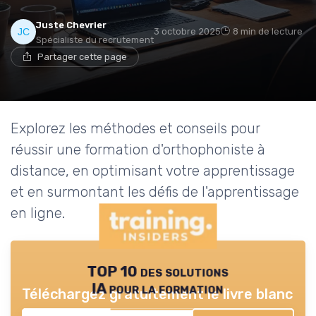
Juste Chevrier
3 octobre 2025
8 min de lecture
Spécialiste du recrutement
Partager cette page
Explorez les méthodes et conseils pour
réussir une formation d'orthophoniste à
distance, en optimisant votre apprentissage
et en surmontant les défis de l'apprentissage
en ligne.
TOP 10 des solutions
IA pour la formation
Téléchargez gratuitement le livre blanc