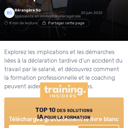
Bérangère So
20 juin 2025
Spécialiste en innovation managériale
8 min de lecture
Partager cette page
Explorez les implications et les démarches
liées à la déclaration tardive d'un accident du
travail par le salarié, et découvrez comment
la formation professionnelle et le coaching
peuvent aider dans ces situations.
TOP 10 des solutions
IA pour la formation
Téléchargez gratuitement le livre blanc