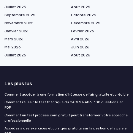
Juillet 2025
Août 2025
Septembre 2025
Octobre 2025
Novembre 2025
Décembre 2025
Janvier 2026
Février 2026
Mars 2026
Avril 2026
Mai 2026
Juin 2026
Juillet 2026
Août 2026
Les plus lus
Comment accéder à une formation d’hôtesse de l’air gratuite et crédible
Comment réussir le test théorique du CACES R486 : 100 questions en
PDF
Comment un test process com gratuit peut transformer votre approche
professionnelle
Accédez à des exercices et corrigés gratuits sur la gestion de la paie en