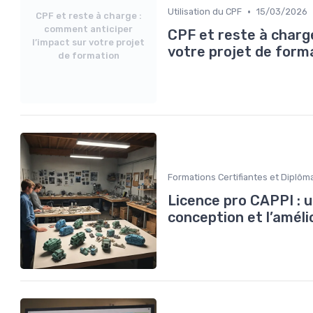
•
Utilisation du CPF
15/03/2026
CPF et reste à charge :
comment anticiper
CPF et reste à charg
l’impact sur votre projet
votre projet de form
de formation
Formations Certifiantes et Diplôm
Licence pro CAPPI : u
conception et l’améli