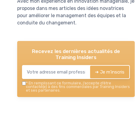
Avec mon expérience en innovation managériale, je
propose dans mes articles des idées novatrices
pour améliorer le management des équipes et la
conduite du changement.
Recevez les dernières actualités de
Training Insiders
➔ Je m'inscris
*
En remplissant ce formulaire, j’accepte d’être
contacté(e) à des fins commerciales par Training Insiders
et ses partenaires.