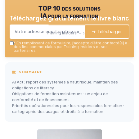
TOP 10 des solutions
IA pour la formation
Téléchargez gratuitement le livre blanc
➔ Télécharger
Training Insiders — 2026
*
En remplissant ce formulaire, j’accepte d’être contacté(e) à
des fins commerciales par Training Insiders et ses
partenaires.
SOMMAIRE
AI Act : report des systèmes à haut risque, maintien des
obligations de literacy
Obligations de formation maintenues : un enjeu de
conformité et de financement
Priorités opérationnelles pour les responsables formation :
cartographie des usages et droits à la formation