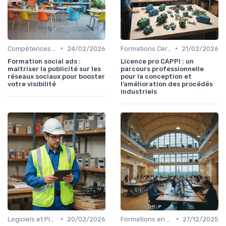
•
•
Compétences Numériques et Informatiques
24/02/2026
Formations Certifiantes et Diplômantes
21/02/2026
Formation social ads :
Licence pro CAPPI : un
maîtriser la publicité sur les
parcours professionnelle
réseaux sociaux pour booster
pour la conception et
votre visibilité
l’amélioration des procédés
industriels
•
•
Logiciels et Plateformes de Formation
20/02/2026
Formations en Ligne et MOOCs
27/12/2025