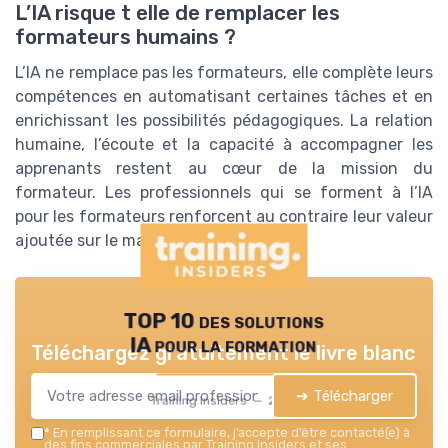
L’IA risque t elle de remplacer les
formateurs humains ?
L’IA ne remplace pas les formateurs, elle complète leurs
compétences en automatisant certaines tâches et en
enrichissant les possibilités pédagogiques. La relation
humaine, l’écoute et la capacité à accompagner les
apprenants restent au cœur de la mission du
formateur. Les professionnels qui se forment à l’IA
pour les formateurs renforcent au contraire leur valeur
ajoutée sur le marché.
TOP 10 des solutions
IA pour la formation
Téléchargez gratuitement le livre blanc
➔ Télécharger
Training Insiders — 2026
*
En remplissant ce formulaire, j’accepte d’être contacté(e) à
des fins commerciales par Training Insiders et ses