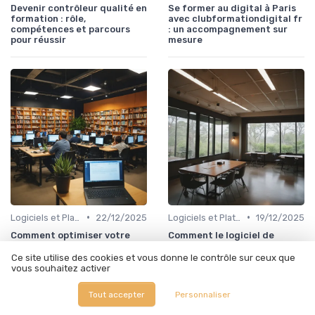
Devenir contrôleur qualité en
Se former au digital à Paris
formation : rôle,
avec clubformationdigital fr
compétences et parcours
: un accompagnement sur
pour réussir
mesure
•
•
Logiciels et Plateformes de Formation
22/12/2025
Logiciels et Plateformes de Formation
19/12/2025
Comment optimiser votre
Comment le logiciel de
expérience d’apprentissage
gestion entreprise
avec moodle cnam
nebulabusiness fr facilite la
Ce site utilise des cookies et vous donne le contrôle sur ceux que
formation et le coaching
vous souhaitez activer
professionnels
Tout accepter
Personnaliser