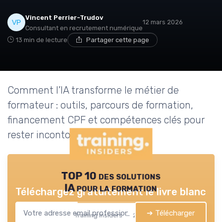
Vincent Perrier-Trudov
12 mars 2026
Consultant en recrutement numérique
13 min de lecture
Partager cette page
Comment l’IA transforme le métier de
formateur : outils, parcours de formation,
financement CPF et compétences clés pour
rester incontournable.
TOP 10 des solutions
IA pour la formation
Téléchargez gratuitement le livre blanc
➔ Télécharger
Training Insiders — 2026