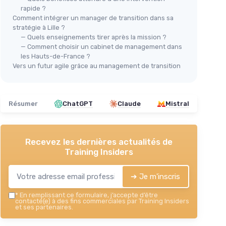
rapide ?
Comment intégrer un manager de transition dans sa
stratégie à Lille ?
— Quels enseignements tirer après la mission ?
— Comment choisir un cabinet de management dans
les Hauts-de-France ?
Vers un futur agile grâce au management de transition
Résumer
ChatGPT
Claude
Mistral
Recevez les dernières actualités de
Training Insiders
➔ Je m'inscris
*
En remplissant ce formulaire, j’accepte d’être
contacté(e) à des fins commerciales par Training Insiders
et ses partenaires.