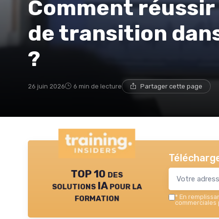
Comment réussir
de transition dan
?
26 juin 2026
6 min de lecture
Partager cette page
Télécharge
TOP 10 des
solutions IA pour la
formation
*
En remplissant
commerciales p