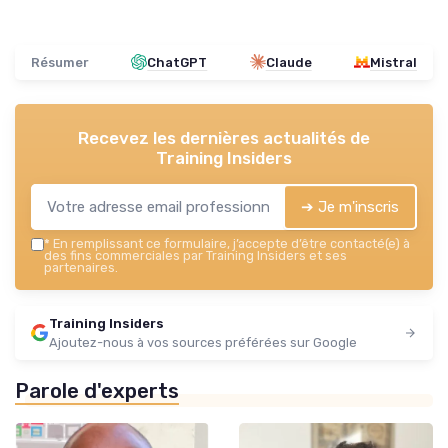
Résumer
ChatGPT
Claude
Mistral
Recevez les dernières actualités de
Training Insiders
➔ Je m'inscris
*
En remplissant ce formulaire, j’accepte d’être contacté(e) à
des fins commerciales par Training Insiders et ses
partenaires.
Training Insiders
Ajoutez-nous à vos sources préférées sur Google
Parole d'experts