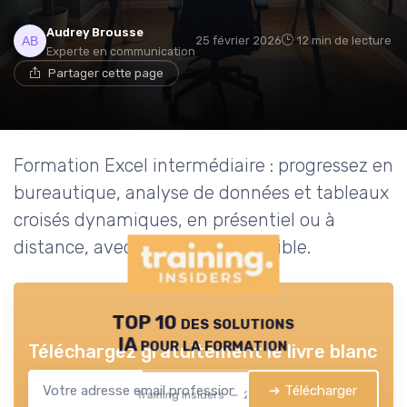
Audrey Brousse
25 février 2026
12 min de lecture
Experte en communication
Partager cette page
Formation Excel intermédiaire : progressez en
bureautique, analyse de données et tableaux
croisés dynamiques, en présentiel ou à
distance, avec certification possible.
TOP 10 des solutions
IA pour la formation
Téléchargez gratuitement le livre blanc
➔ Télécharger
Training Insiders — 2026