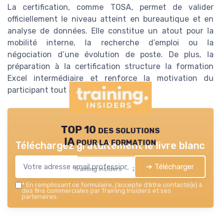
La certification, comme TOSA, permet de valider
officiellement le niveau atteint en bureautique et en
analyse de données. Elle constitue un atout pour la
mobilité interne, la recherche d’emploi ou la
négociation d’une évolution de poste. De plus, la
préparation à la certification structure la formation
Excel intermédiaire et renforce la motivation du
participant tout au long du parcours.
TOP 10 des solutions
IA pour la formation
Téléchargez gratuitement le livre blanc
➔ Télécharger
Training Insiders — 2026
*
En remplissant ce formulaire, j’accepte d’être contacté(e) à
des fins commerciales par Training Insiders et ses
partenaires.