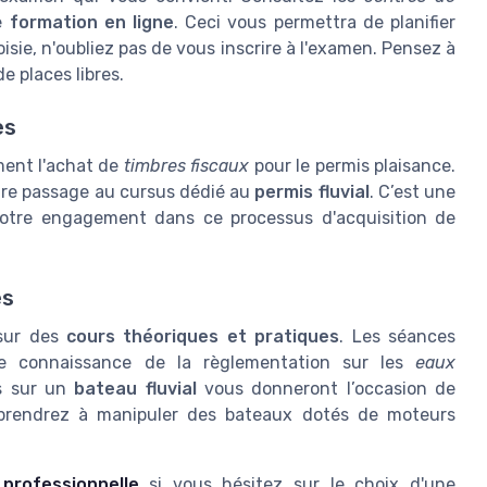
e
formation en ligne
. Ceci vous permettra de planifier
isie, n'oubliez pas de vous inscrire à l'examen. Pensez à
e places libres.
es
ment l'achat de
timbres fiscaux
pour le permis plaisance.
tre passage au cursus dédié au
permis fluvial
. C’est une
e votre engagement dans ce processus d'acquisition de
es
 sur des
cours théoriques et pratiques
. Les séances
re connaissance de la règlementation sur les
eaux
es sur un
bateau fluvial
vous donneront l’occasion de
prendrez à manipuler des bateaux dotés de moteurs
professionnelle
si vous hésitez sur le choix d'une