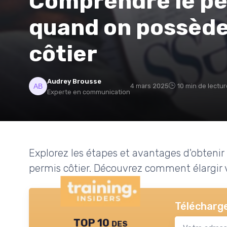
Comprendre le per
quand on possède 
côtier
Audrey Brousse
4 mars 2025
10 min de lectur
Experte en communication
Explorez les étapes et avantages d'obtenir
permis côtier. Découvrez comment élargir
Télécharge
TOP 10 des