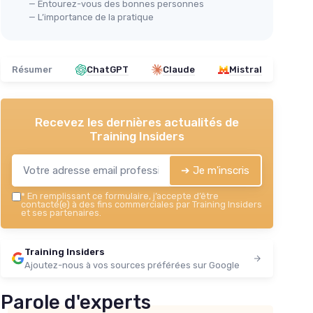
— Entourez-vous des bonnes personnes
— L’importance de la pratique
Résumer
ChatGPT
Claude
Mistral
Recevez les dernières actualités de
Training Insiders
➔ Je m'inscris
*
En remplissant ce formulaire, j’accepte d’être
contacté(e) à des fins commerciales par Training Insiders
et ses partenaires.
Training Insiders
Ajoutez-nous à vos sources préférées sur Google
Parole d'experts