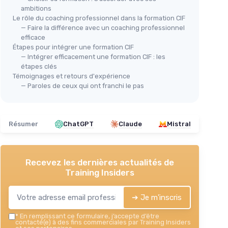
ambitions
Le rôle du coaching professionnel dans la formation CIF
— Faire la différence avec un coaching professionnel
efficace
Étapes pour intégrer une formation CIF
— Intégrer efficacement une formation CIF : les
étapes clés
Témoignages et retours d'expérience
— Paroles de ceux qui ont franchi le pas
Résumer
ChatGPT
Claude
Mistral
Recevez les dernières actualités de
Training Insiders
➔ Je m'inscris
*
En remplissant ce formulaire, j’accepte d’être
contacté(e) à des fins commerciales par Training Insiders