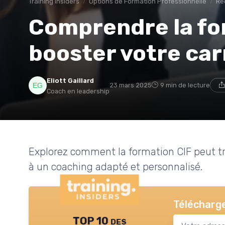
Training Insiders
Options de Formation Professionnelle
Re
Comprendre la fo
booster votre car
Eliott Gaillard
23 mars 2025
9 min de lecture
Coach en leadership
Explorez comment la formation CIF peut tr
à un coaching adapté et personnalisé.
Télécharge
TOP 10 des