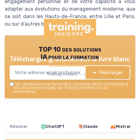
engagement personnel et de votre capacité à vous
adapter aux évolutions du management moderne, que
ce soit dans les Hauts-de-France, entre Lille et Paris,
ou sur d’autres bassins économiques.
TOP 10 des solutions
IA pour la formation
Téléchargez gratuitement le livre blanc
➔ Télécharger
Training Insiders — 2026
*
En remplissant ce formulaire, j’accepte d’être contacté(e) à
des fins commerciales par Training Insiders et ses
partenaires.
Résumer
ChatGPT
Claude
Mistral