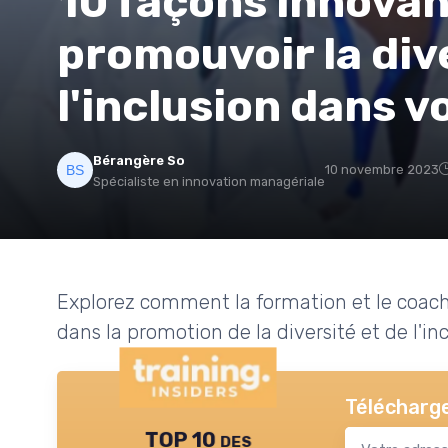
10 façons innova
promouvoir la div
l'inclusion dans v
Bérangère So
10 novembre 2023
Spécialiste en innovation managériale
Explorez comment la formation et le coachi
dans la promotion de la diversité et de l'in
Télécharge
TOP 10 des