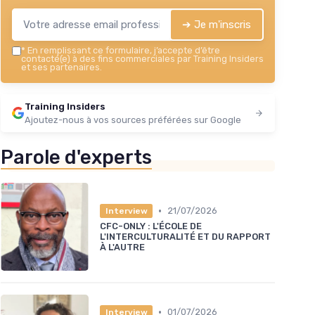
➔ Je m'inscris
*
En remplissant ce formulaire, j’accepte d’être
contacté(e) à des fins commerciales par Training Insiders
et ses partenaires.
Training Insiders
Ajoutez-nous à vos sources préférées sur Google
Parole d'experts
•
21/07/2026
Interview
CFC-ONLY : L'ÉCOLE DE
L'INTERCULTURALITÉ ET DU RAPPORT
À L'AUTRE
•
01/07/2026
Interview