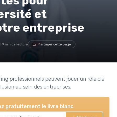
ntes pour
ersité et
otre entreprise
9 min de lecture
Partager cette page
ng professionnels peuvent jouer un rôle clé
clusion au sein des entreprises.
z gratuitement le livre blanc