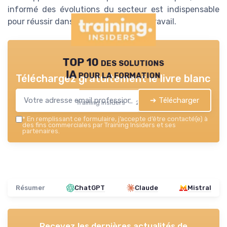
informé des évolutions du secteur est indispensable
pour réussir dans le futur marché du travail.
TOP 10 des solutions
IA pour la formation
Téléchargez gratuitement le livre blanc
➔ Télécharger
Training Insiders — 2026
*
En remplissant ce formulaire, j’accepte d’être contacté(e) à
des fins commerciales par Training Insiders et ses
partenaires.
Résumer
ChatGPT
Claude
Mistral
Recevez les dernières actualités de