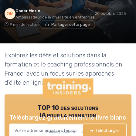
Oscar Morin
20 octobre 2025
Ambassadeur de la diversité en entreprise
9 min de lecture
Partager cette page
Explorez les défis et solutions dans la
formation et le coaching professionnels en
France, avec un focus sur les approches
d'élite en ligne.
TOP 10 des solutions
IA pour la formation
Téléchargez gratuitement le livre blanc
➔ Télécharger
Training Insiders — 2026