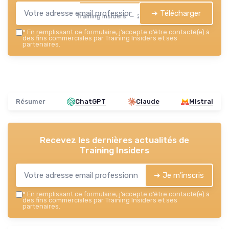
➔ Télécharger
Training Insiders — 2026
*
En remplissant ce formulaire, j’accepte d’être contacté(e) à
des fins commerciales par Training Insiders et ses
partenaires.
Résumer
ChatGPT
Claude
Mistral
Recevez les dernières actualités de
Training Insiders
➔ Je m'inscris
*
En remplissant ce formulaire, j’accepte d’être contacté(e) à
des fins commerciales par Training Insiders et ses
partenaires.