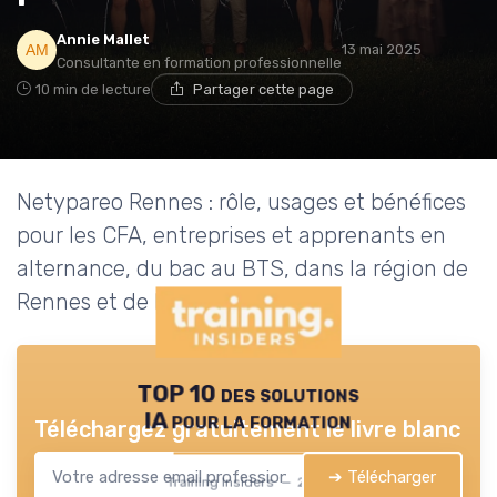
Annie Mallet
13 mai 2025
Consultante en formation professionnelle
10 min de lecture
Partager cette page
Netypareo Rennes : rôle, usages et bénéfices
pour les CFA, entreprises et apprenants en
alternance, du bac au BTS, dans la région de
Rennes et de Bretagne.
TOP 10 des solutions
IA pour la formation
Téléchargez gratuitement le livre blanc
➔ Télécharger
Training Insiders — 2026