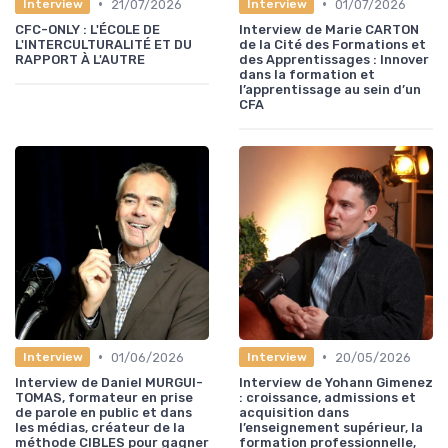
•
•
21/07/2026
01/07/2026
Interview
Interview
CFC-ONLY : L'ÉCOLE DE
Interview de Marie CARTON
L'INTERCULTURALITÉ ET DU
de la Cité des Formations et
RAPPORT À L'AUTRE
des Apprentissages : Innover
dans la formation et
l’apprentissage au sein d’un
CFA
•
•
01/06/2026
20/05/2026
Interview
Interview
Interview de Daniel MURGUI-
Interview de Yohann Gimenez
TOMAS, formateur en prise
: croissance, admissions et
de parole en public et dans
acquisition dans
les médias, créateur de la
l’enseignement supérieur, la
méthode CIBLES pour gagner
formation professionnelle,