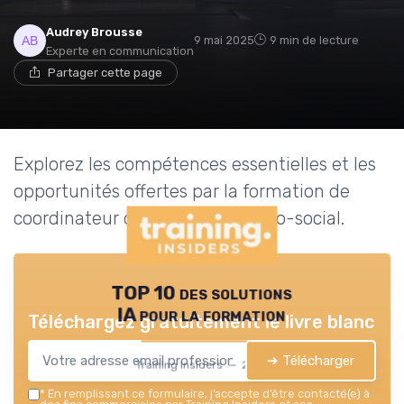
Audrey Brousse
9 mai 2025
9 min de lecture
Experte en communication
Partager cette page
Explorez les compétences essentielles et les
opportunités offertes par la formation de
coordinateur de parcours médico-social.
TOP 10 des solutions
IA pour la formation
Téléchargez gratuitement le livre blanc
➔ Télécharger
Training Insiders — 2026
*
En remplissant ce formulaire, j’accepte d’être contacté(e) à