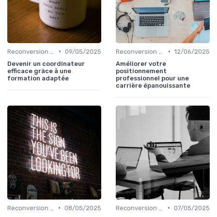
•
•
Reconversion et Montée en Compétences
09/05/2025
Reconversion et Montée en Compétences
12/06/2025
Devenir un coordinateur
Améliorer votre
efficace grâce à une
positionnement
formation adaptée
professionnel pour une
carrière épanouissante
•
•
Reconversion et Montée en Compétences
08/05/2025
Reconversion et Montée en Compétences
07/05/2025