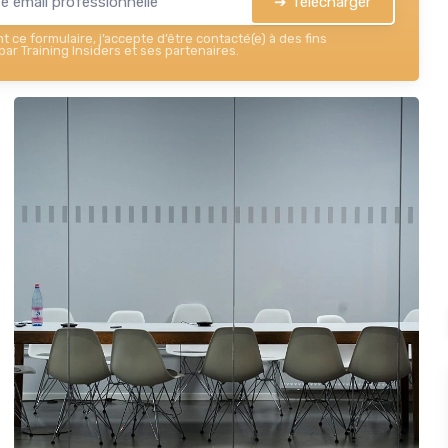
➔ Télécharger
 ce formulaire, j’accepte d’être contacté(e) à des fins
ar Training Insiders et ses partenaires.