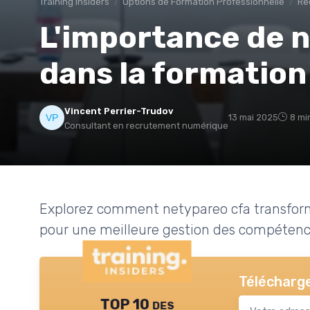
Training Insiders
Options de Formation Professionnelle
Re
L'importance de 
dans la formation
Vincent Perrier-Trudov
13 mai 2025
8 mi
Consultant en recrutement numérique
Explorez comment netypareo cfa transforme
pour une meilleure gestion des compétenc
Télécharge
TOP 10 des