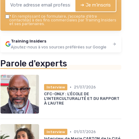
➔ Je m'inscris
*
En remplissant ce formulaire, j’accepte d’être
contacté(e) à des fins commerciales par Training Insiders
et ses partenaires.
Training Insiders
Ajoutez-nous à vos sources préférées sur Google
Parole d'experts
•
21/07/2026
Interview
CFC-ONLY : L'ÉCOLE DE
L'INTERCULTURALITÉ ET DU RAPPORT
À L'AUTRE
•
01/07/2026
Interview
Interview de Marie CARTON de la Cité