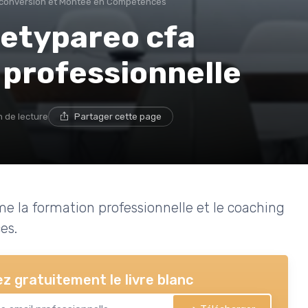
conversion et Montée en Compétences
netypareo cfa
 professionnelle
n de lecture
Partager cette page
 la formation professionnelle et le coaching
es.
z gratuitement le livre blanc