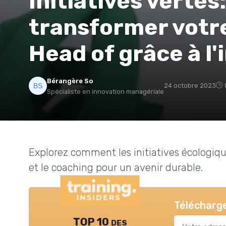
Initiatives verte
transformer votre
Head of grâce à l
Bérangère So
24 octobre 2023
Spécialiste en innovation managériale
Explorez comment les initiatives écologiqu
et le coaching pour un avenir durable.
Télécharge
TOP 10 des