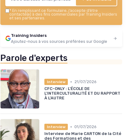
*
En remplissant ce formulaire, j’accepte d’être
contacté(e) à des fins commerciales par Training Insiders
et ses partenaires.
Training Insiders
Ajoutez-nous à vos sources préférées sur Google
Parole d'experts
•
21/07/2026
Interview
CFC-ONLY : L'ÉCOLE DE
L'INTERCULTURALITÉ ET DU RAPPORT
À L'AUTRE
•
01/07/2026
Interview
Interview de Marie CARTON de la Cité
des Formations et des