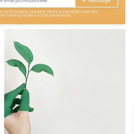
➔ Télécharger
 ce formulaire, j’accepte d’être contacté(e) à des fins
ar Training Insiders et ses partenaires.