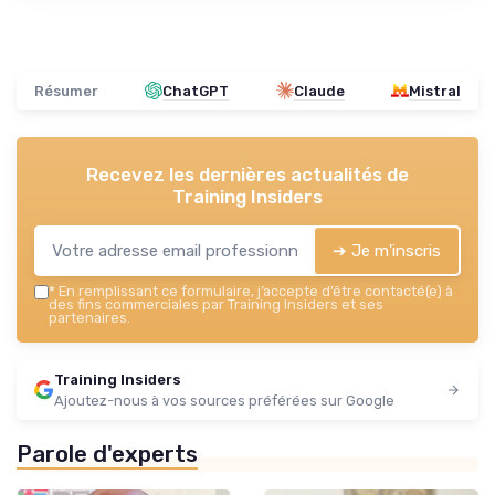
Résumer
ChatGPT
Claude
Mistral
Recevez les dernières actualités de
Training Insiders
➔ Je m'inscris
*
En remplissant ce formulaire, j’accepte d’être contacté(e) à
des fins commerciales par Training Insiders et ses
partenaires.
Training Insiders
Ajoutez-nous à vos sources préférées sur Google
Parole d'experts