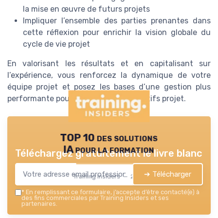
la mise en œuvre de futurs projets
Impliquer l’ensemble des parties prenantes dans
cette réflexion pour enrichir la vision globale du
cycle de vie projet
En valorisant les résultats et en capitalisant sur
l’expérience, vous renforcez la dynamique de votre
équipe projet et posez les bases d’une gestion plus
performante pour vos prochains objectifs projet.
TOP 10 des solutions
IA pour la formation
Téléchargez gratuitement le livre blanc
➔ Télécharger
Training Insiders — 2026
*
En remplissant ce formulaire, j’accepte d’être contacté(e) à
des fins commerciales par Training Insiders et ses
partenaires.