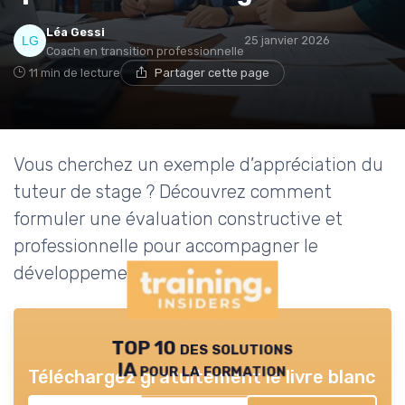
Léa Gessi
25 janvier 2026
Coach en transition professionnelle
11 min de lecture
Partager cette page
Vous cherchez un exemple d’appréciation du
tuteur de stage ? Découvrez comment
formuler une évaluation constructive et
professionnelle pour accompagner le
développement des stagiaires.
TOP 10 des solutions
IA pour la formation
Téléchargez gratuitement le livre blanc