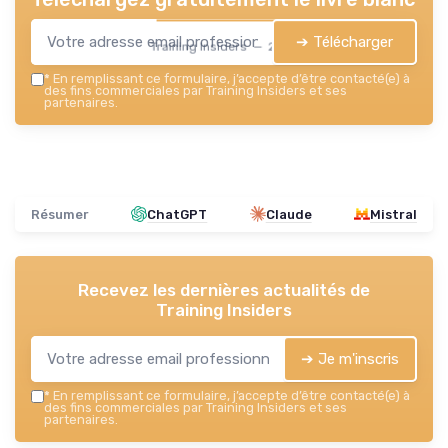
➔ Télécharger
Training Insiders — 2026
*
En remplissant ce formulaire, j’accepte d’être contacté(e) à
des fins commerciales par Training Insiders et ses
partenaires.
Résumer
ChatGPT
Claude
Mistral
Recevez les dernières actualités de
Training Insiders
➔ Je m'inscris
*
En remplissant ce formulaire, j’accepte d’être contacté(e) à
des fins commerciales par Training Insiders et ses
partenaires.