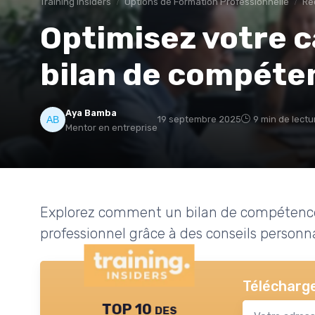
Training Insiders
Options de Formation Professionnelle
Re
Optimisez votre c
bilan de compéte
Aya Bamba
19 septembre 2025
9 min de lectu
Mentor en entreprise
Explorez comment un bilan de compétences
professionnel grâce à des conseils perso
Télécharge
TOP 10 des