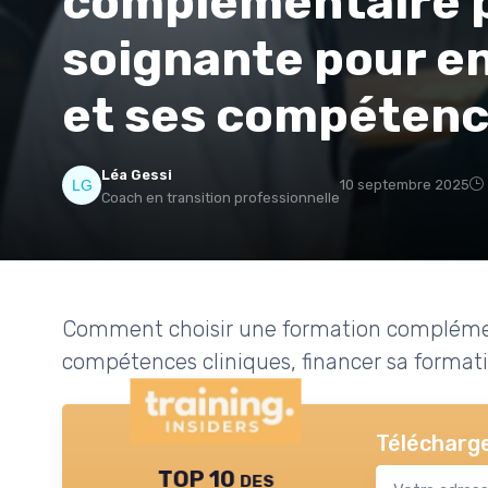
complémentaire p
soignante pour en
et ses compéten
Léa Gessi
10 septembre 2025
Coach en transition professionnelle
Comment choisir une formation complémen
compétences cliniques, financer sa formatio
Télécharge
TOP 10 des