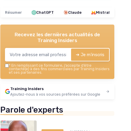
Résumer
ChatGPT
Claude
Mistral
Recevez les dernières actualités de
Training Insiders
➔ Je m'inscris
*
En remplissant ce formulaire, j’accepte d’être
contacté(e) à des fins commerciales par Training Insiders
et ses partenaires.
Training Insiders
Ajoutez-nous à vos sources préférées sur Google
Parole d'experts