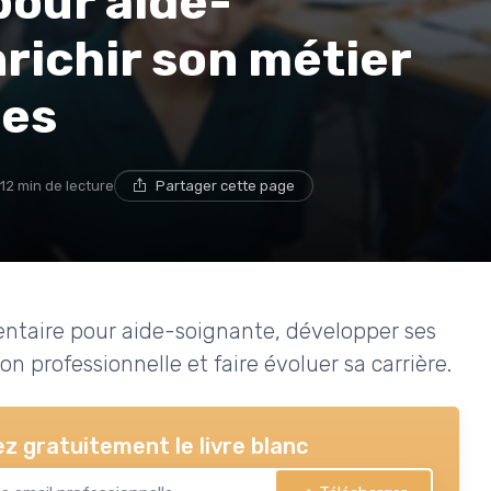
our aide-
richir son métier
ces
12 min de lecture
Partager cette page
taire pour aide-soignante, développer ses
n professionnelle et faire évoluer sa carrière.
z gratuitement le livre blanc