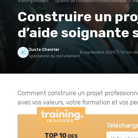
Training Insiders
Options de Formation Professionnelle
At
Construire un pro
d’aide soignante s
Juste Chevrier
8 septembre 2025
12 min de
Spécialiste du recrutement
Comment construire un projet professionnel 
avec vos valeurs, votre formation et vos pe
Télécharge
TOP 10 des