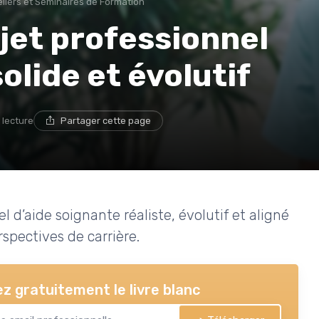
eliers et Séminaires de Formation
jet professionnel
olide et évolutif
 lecture
Partager cette page
d’aide soignante réaliste, évolutif et aligné
rspectives de carrière.
z gratuitement le livre blanc