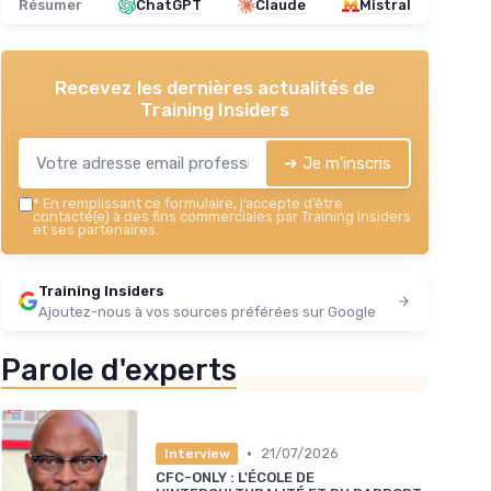
Résumer
ChatGPT
Claude
Mistral
Recevez les dernières actualités de
Training Insiders
➔ Je m'inscris
*
En remplissant ce formulaire, j’accepte d’être
contacté(e) à des fins commerciales par Training Insiders
et ses partenaires.
Training Insiders
Ajoutez-nous à vos sources préférées sur Google
Parole d'experts
•
21/07/2026
Interview
CFC-ONLY : L'ÉCOLE DE