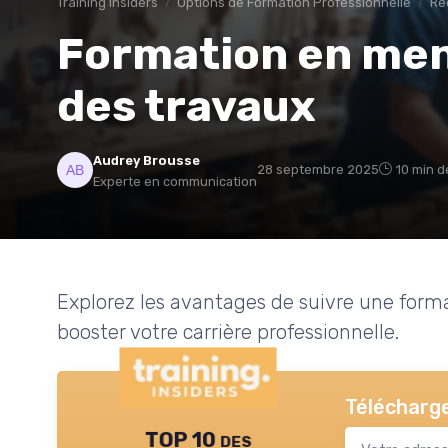
Training Insiders
Options de Formation Professionnelle
Re
Formation en menu
des travaux
Audrey Brousse
28 septembre 2025
10 min d
Experte en communication
Explorez les avantages de suivre une forma
booster votre carrière professionnelle.
Télécharge
TOP 10 des