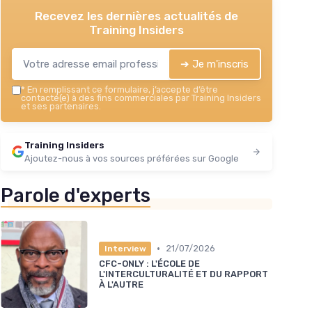
Recevez les dernières actualités de
Training Insiders
➔ Je m'inscris
*
En remplissant ce formulaire, j’accepte d’être
contacté(e) à des fins commerciales par Training Insiders
et ses partenaires.
Training Insiders
Ajoutez-nous à vos sources préférées sur Google
Parole d'experts
•
21/07/2026
Interview
CFC-ONLY : L'ÉCOLE DE
L'INTERCULTURALITÉ ET DU RAPPORT
À L'AUTRE