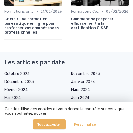
•
•
Formations en Ligne et MOOCs
21/02/2026
Formations Certifiantes et Diplômantes
03/02/2026
Choisir une formation
Comment se préparer
bureautique en ligne pour
efficacement à la
renforcer vos compétences
certification CISSP
professionnelles
Les articles par date
Octobre 2023
Novembre 2023
Décembre 2023
Janvier 2024
Février 2024
Mars 2024
Mai 2024
Juin 2024
Juillet 2024
Août 2024
Ce site utilise des cookies et vous donne le contrôle sur ceux que
vous souhaitez activer
Septembre 2024
Octobre 2024
Novembre 2024
Décembre 2024
Tout accepter
Personnaliser
Janvier 2025
Février 2025