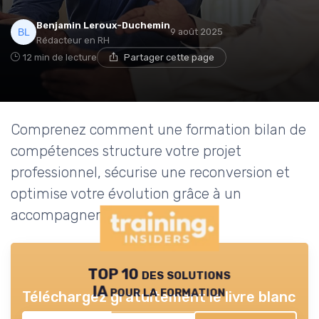
Benjamin Leroux-Duchemin
9 août 2025
Rédacteur en RH
12 min de lecture
Partager cette page
Comprenez comment une formation bilan de
compétences structure votre projet
professionnel, sécurise une reconversion et
optimise votre évolution grâce à un
accompagnement expert.
TOP 10 des solutions
IA pour la formation
Téléchargez gratuitement le livre blanc