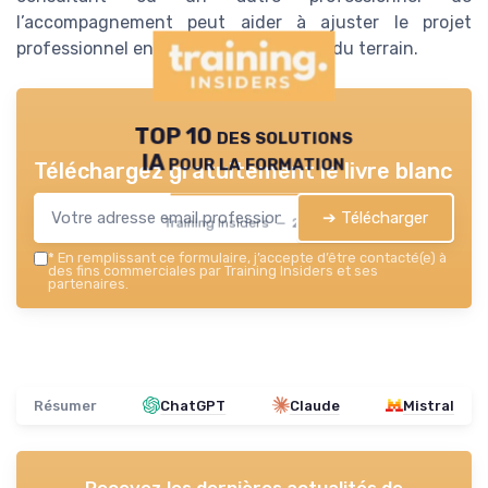
l’accompagnement peut aider à ajuster le projet
professionnel en fonction des retours du terrain.
TOP 10 des solutions
IA pour la formation
Téléchargez gratuitement le livre blanc
➔ Télécharger
Training Insiders — 2026
*
En remplissant ce formulaire, j’accepte d’être contacté(e) à
des fins commerciales par Training Insiders et ses
partenaires.
Résumer
ChatGPT
Claude
Mistral
Recevez les dernières actualités de