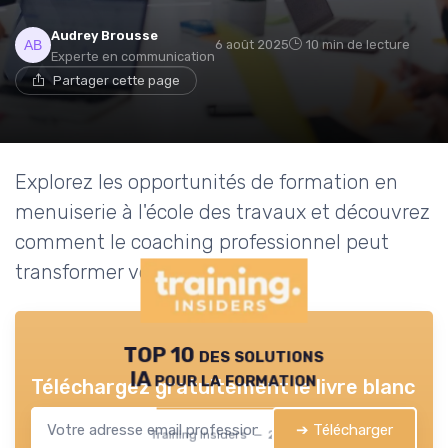
Audrey Brousse
6 août 2025
10 min de lecture
Experte en communication
Partager cette page
Explorez les opportunités de formation en
menuiserie à l'école des travaux et découvrez
comment le coaching professionnel peut
transformer votre carrière.
TOP 10 des solutions
IA pour la formation
Téléchargez gratuitement le livre blanc
➔ Télécharger
Training Insiders — 2026