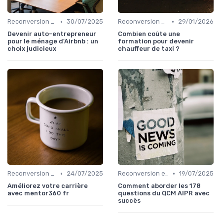
•
•
Reconversion et Montée en Compétences
30/07/2025
Reconversion et Montée en Compétences
29/01/2026
Devenir auto-entrepreneur
Combien coûte une
pour le ménage d'Airbnb : un
formation pour devenir
choix judicieux
chauffeur de taxi ?
•
•
Reconversion et Montée en Compétences
24/07/2025
Reconversion et Montée en Compétences
19/07/2025
Améliorez votre carrière
Comment aborder les 178
avec mentor360 fr
questions du QCM AIPR avec
succès