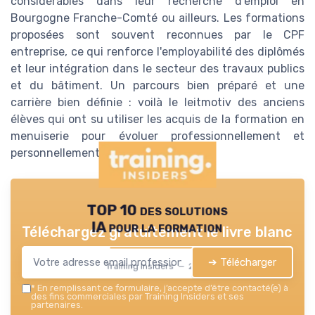
considérables dans leur recherche d'emploi en
Bourgogne Franche-Comté ou ailleurs. Les formations
proposées sont souvent reconnues par le CPF
entreprise, ce qui renforce l'employabilité des diplômés
et leur intégration dans le secteur des travaux publics
et du bâtiment. Un parcours bien préparé et une
carrière bien définie : voilà le leitmotiv des anciens
élèves qui ont su utiliser les acquis de la formation en
menuiserie pour évoluer professionnellement et
personnellement.
TOP 10 des solutions
IA pour la formation
Téléchargez gratuitement le livre blanc
➔ Télécharger
Training Insiders — 2026
*
En remplissant ce formulaire, j’accepte d’être contacté(e) à
des fins commerciales par Training Insiders et ses
partenaires.