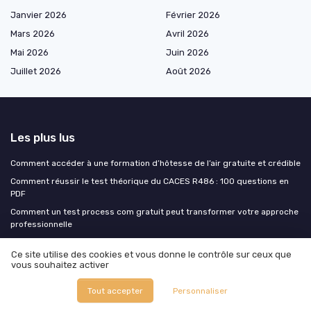
Janvier 2026
Février 2026
Mars 2026
Avril 2026
Mai 2026
Juin 2026
Juillet 2026
Août 2026
Les plus lus
Comment accéder à une formation d’hôtesse de l’air gratuite et crédible
Comment réussir le test théorique du CACES R486 : 100 questions en
PDF
Comment un test process com gratuit peut transformer votre approche
professionnelle
Accédez à des exercices et corrigés gratuits sur la gestion de la paie en
Ce site utilise des cookies et vous donne le contrôle sur ceux que
PDF
vous souhaitez activer
Devenir guideur moto pour les convois exceptionnels : un parcours de
formation spécialisé
Tout accepter
Personnaliser