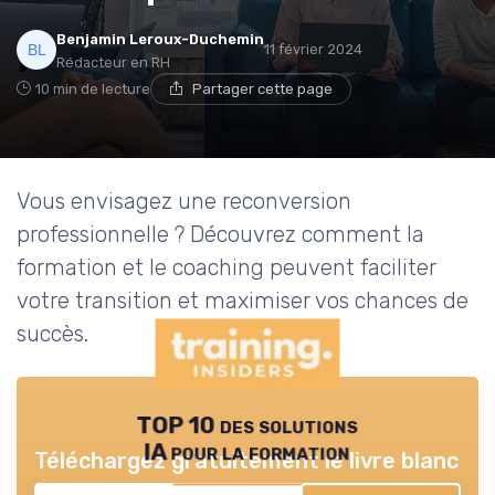
Benjamin Leroux-Duchemin
11 février 2024
Rédacteur en RH
10 min de lecture
Partager cette page
Vous envisagez une reconversion
professionnelle ? Découvrez comment la
formation et le coaching peuvent faciliter
votre transition et maximiser vos chances de
succès.
TOP 10 des solutions
IA pour la formation
Téléchargez gratuitement le livre blanc