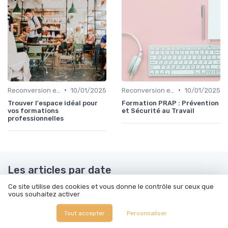
•
•
Reconversion et Montée en Compétences
10/01/2025
Reconversion et Montée en Compétences
10/01/2025
Trouver l'espace idéal pour
Formation PRAP : Prévention
vos formations
et Sécurité au Travail
professionnelles
Les articles par date
Ce site utilise des cookies et vous donne le contrôle sur ceux que
Octobre 2023
Novembre 2023
vous souhaitez activer
Décembre 2023
Janvier 2024
Tout accepter
Personnaliser
Février 2024
Mars 2024