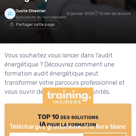
Juste Chevrier
12 janvier 2025
12 min de lecture
Spécialiste du recrutement
Partager cette page
Vous souhaitez vous lancer dans l’audit
énergétique ? Découvrez comment une
formation audit énergétique peut
transformer votre parcours professionnel et
vous ouvrir de nouvelles opportunités.
TOP 10 des solutions
IA pour la formation
Téléchargez gratuitement le livre blanc