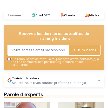
Résumer
ChatGPT
Claude
Mistral
Recevez les dernières actualités de
Training Insiders
➔ Je m'inscris
*
En remplissant ce formulaire, j’accepte d’être contacté(e) à
des fins commerciales par Training Insiders et ses
partenaires.
Training Insiders
Ajoutez-nous à vos sources préférées sur Google
Parole d'experts