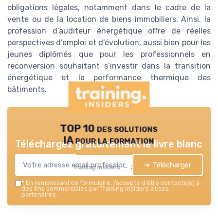
obligations légales, notamment dans le cadre de la
vente ou de la location de biens immobiliers. Ainsi, la
profession d’auditeur énergétique offre de réelles
perspectives d’emploi et d’évolution, aussi bien pour les
jeunes diplômés que pour les professionnels en
reconversion souhaitant s’investir dans la transition
énergétique et la performance thermique des
bâtiments.
TOP 10 des solutions
IA pour la formation
Téléchargez gratuitement le livre blanc
➔ Télécharger
Training Insiders — 2026
*
En remplissant ce formulaire, j’accepte d’être contacté(e) à
des fins commerciales par Training Insiders et ses
partenaires.