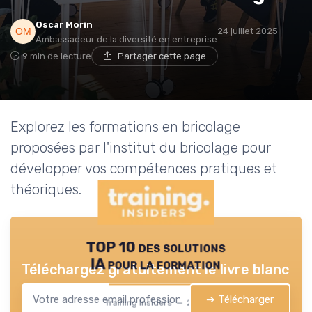
Oscar Morin
24 juillet 2025
Ambassadeur de la diversité en entreprise
9 min de lecture
Partager cette page
Explorez les formations en bricolage
proposées par l'institut du bricolage pour
développer vos compétences pratiques et
théoriques.
TOP 10 des solutions
IA pour la formation
Téléchargez gratuitement le livre blanc
➔ Télécharger
Training Insiders — 2026