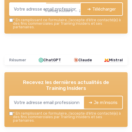
➔ Télécharger
Training Insiders — 2026
*
En remplissant ce formulaire, j’accepte d’être contacté(e) à
des fins commerciales par Training Insiders et ses
partenaires.
Résumer
ChatGPT
Claude
Mistral
Recevez les dernières actualités de
Training Insiders
➔ Je m'inscris
*
En remplissant ce formulaire, j’accepte d’être contacté(e) à
des fins commerciales par Training Insiders et ses
partenaires.