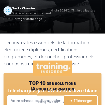
Juste Chevrier
4 juin 2024
13 min de lecture
Spécialiste du recrutement
Partager cette page
Découvrez les essentiels de la formation
electricien : diplômes, certifications,
programmes, et débouchés professionnels
pour construire une carrière réussie.
TOP 10 des solutions
IA pour la formation
Téléchargez gratuitement le livre blanc
➔ Télécharger
Training Insiders — 2026