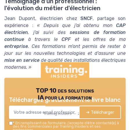
Témoignage d'un professionnel :
l'évolution du métier d'électricien
Jean Dupont, électricien chez
SNCF
, partage son
expérience :
« Depuis que j'ai obtenu mon
CAP
électricien
, j'ai suivi des
sessions de formation
continue
à travers le
CPF
et les offres de ma
entreprise
. Ces formations m'ont permis de rester à
jour sur les nouvelles technologies et d'assurer une
mise en service
de qualité des installations électriques
modernes. »
TOP 10 des solutions
IA pour la formation
Téléchargez gratuitement le livre blanc
➔ Télécharger
Training Insiders — 2026
*
En remplissant ce formulaire, j’accepte d’être contacté(e) à
des fins commerciales par Training Insiders et ses
partenaires.