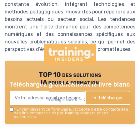
constante évolution, intégrant technologies et
méthodes pédagogiques innovantes pour répondre aux
besoins actuels du secteur social. Les tendances
montrent une forte demande pour des compétences
numériques et des connaissances spécifiques aux
nouvelles problématiques sociales, ce qui permet des
perspectives d’évolution diversifiées et prometteuses.
TOP 10 des solutions
IA pour la formation
Téléchargez gratuitement le livre blanc
➔ Télécharger
Training Insiders — 2026
*
En remplissant ce formulaire, j’accepte d’être contacté(e) à
des fins commerciales par Training Insiders et ses
partenaires.