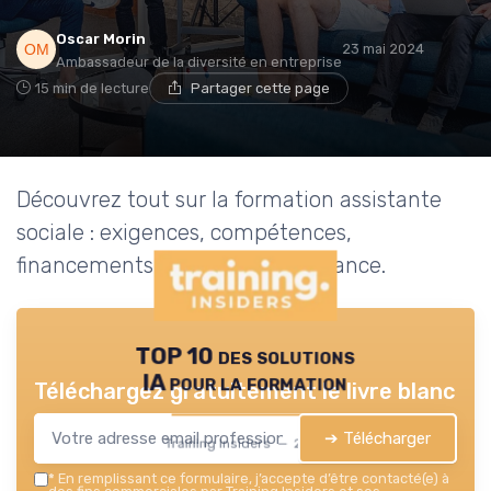
Oscar Morin
23 mai 2024
Ambassadeur de la diversité en entreprise
15 min de lecture
Partager cette page
Découvrez tout sur la formation assistante
sociale : exigences, compétences,
financements, et parcours en France.
TOP 10 des solutions
IA pour la formation
Téléchargez gratuitement le livre blanc
➔ Télécharger
Training Insiders — 2026
*
En remplissant ce formulaire, j’accepte d’être contacté(e) à