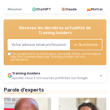
Résumer
ChatGPT
Claude
Mistral
Recevez les dernières actualités de
Training Insiders
➔ Je m'inscris
*
En remplissant ce formulaire, j’accepte d’être contacté(e) à
des fins commerciales par Training Insiders et ses
partenaires.
Training Insiders
Ajoutez-nous à vos sources préférées sur Google
Parole d'experts