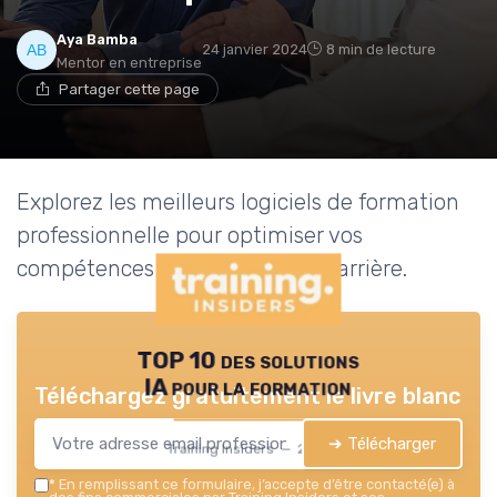
Aya Bamba
24 janvier 2024
8 min de lecture
Mentor en entreprise
Partager cette page
Explorez les meilleurs logiciels de formation
professionnelle pour optimiser vos
compétences et booster votre carrière.
TOP 10 des solutions
IA pour la formation
Téléchargez gratuitement le livre blanc
➔ Télécharger
Training Insiders — 2026
*
En remplissant ce formulaire, j’accepte d’être contacté(e) à