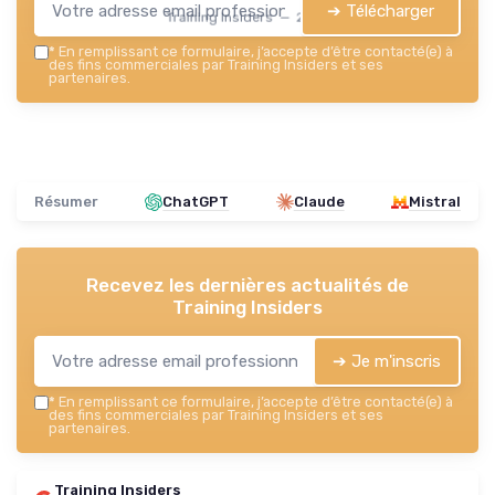
➔ Télécharger
Training Insiders — 2026
*
En remplissant ce formulaire, j’accepte d’être contacté(e) à
des fins commerciales par Training Insiders et ses
partenaires.
Résumer
ChatGPT
Claude
Mistral
Recevez les dernières actualités de
Training Insiders
➔ Je m'inscris
*
En remplissant ce formulaire, j’accepte d’être contacté(e) à
des fins commerciales par Training Insiders et ses
partenaires.
Training Insiders