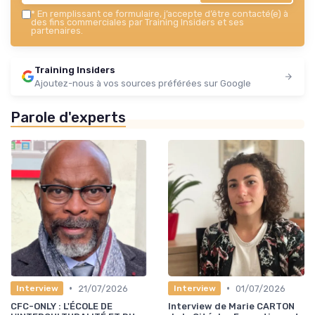
*
En remplissant ce formulaire, j’accepte d’être contacté(e) à
des fins commerciales par Training Insiders et ses
partenaires.
Training Insiders
Ajoutez-nous à vos sources préférées sur Google
Parole d'experts
•
•
21/07/2026
01/07/2026
Interview
Interview
CFC-ONLY : L'ÉCOLE DE
Interview de Marie CARTON