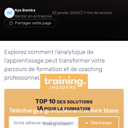
Aya Bamba
23 janvier 2024
7 min de lecture
Mentor en entreprise
Partager cette page
Explorez comment l'analytique de
l'apprentissage peut transformer votre
parcours de formation et de coaching
professionnel.
TOP 10 des solutions
IA pour la formation
Téléchargez gratuitement le livre blanc
➔ Télécharger
Training Insiders — 2026