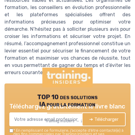
ressources fiables et actualisées. Les organismes de
formation, les conseillers en évolution professionnelle
et les plateformes spécialisées offrent des
informations précieuses pour optimiser votre
démarche. N’hésitez pas à solliciter plusieurs avis pour
croiser les informations et sécuriser votre projet. En
résumé, l’accompagnement professionnel constitue un
levier essentiel pour sécuriser le financement de votre
formation et maximiser vos chances de réussite, tout
en vous permettant de gagner du temps et d’éviter les
erreurs courantes.
TOP 10 des solutions
IA pour la formation
Téléchargez gratuitement le livre blanc
➔ Télécharger
Training Insiders — 2026
*
En remplissant ce formulaire, j’accepte d’être contacté(e) à
des fins commerciales par Training Insiders et ses