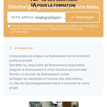
IA pour la formation
Téléchargez gratuitement le livre blanc
➔ Télécharger
Training Insiders — 2026
*
En remplissant ce formulaire, j’accepte d’être contacté(e) à
des fins commerciales par Training Insiders et ses
partenaires.
SOMMAIRE
Comprendre les enjeux du financement de la formation
professionnelle
Identifier les dispositifs de financement disponibles
Adapter le financement à votre situation personnelle
Monter un dossier de financement solide
Anticiper les obstacles et trouver des alternatives
Le rôle de l’accompagnement dans la réussite de votre
projet