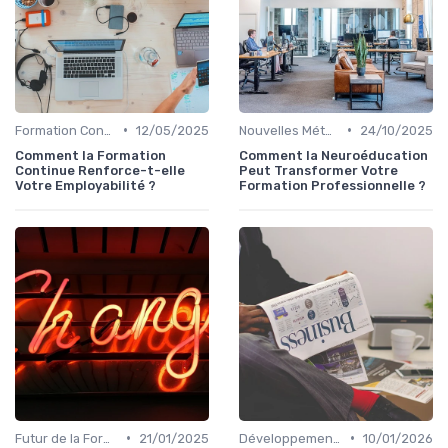
•
•
Formation Continue et Apprentissage Tout au Long de la Vie
12/05/2025
Nouvelles Méthodologies de Formation
24/10/2025
Comment la Formation
Comment la Neuroéducation
Continue Renforce-t-elle
Peut Transformer Votre
Votre Employabilité ?
Formation Professionnelle ?
•
•
Futur de la Formation Professionnelle
21/01/2025
Développement Personnel et Soft Skills
10/01/2026