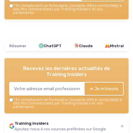
*
En remplissant ce formulaire, j’accepte d’être contacté(e) à
des fins commerciales par Training Insiders et ses
partenaires.
Résumer
ChatGPT
Claude
Mistral
Recevez les dernières actualités de
Training Insiders
➔ Je m'inscris
*
En remplissant ce formulaire, j’accepte d’être contacté(e) à
des fins commerciales par Training Insiders et ses
partenaires.
Training Insiders
Ajoutez-nous à vos sources préférées sur Google