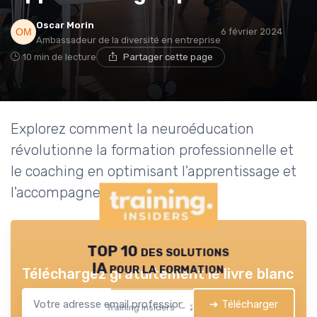
Oscar Morin
6 février 2024
Ambassadeur de la diversité en entreprise
10 min de lecture
Partager cette page
Explorez comment la neuroéducation
révolutionne la formation professionnelle et
le coaching en optimisant l'apprentissage et
l'accompagnement des adultes.
TOP 10 des solutions
IA pour la formation
Téléchargez gratuitement le livre blanc
➔ Télécharger
Training Insiders — 2026