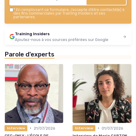
*
En remplissant ce formulaire, j’accepte d’être contacté(e) à
des fins commerciales par Training Insiders et ses
partenaires.
Training Insiders
Ajoutez-nous à vos sources préférées sur Google
Parole d'experts
•
•
21/07/2026
01/07/2026
Interview
Interview
CFC-ONLY : L'ÉCOLE DE
Interview de Marie CARTON