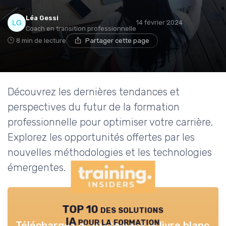
Léa Gessi
14 février 2024
Coach en transition professionnelle
8 min de lecture
Partager cette page
Découvrez les dernières tendances et
perspectives du futur de la formation
professionnelle pour optimiser votre carrière.
Explorez les opportunités offertes par les
nouvelles méthodologies et les technologies
émergentes.
TOP 10 des solutions
IA pour la formation
Téléchargez gratuitement le livre blanc