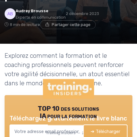
Audrey Brousse
2 décembre 2023
Experte en communication
8 min de lecture
Partager cette page
Explorez comment la formation et le
coaching professionnels peuvent renforcer
votre agilité décisionnelle, un atout essentiel
dans le monde du travail moderne.
TOP 10 des solutions
IA pour la formation
Téléchargez gratuitement le livre blanc
➔ Télécharger
Training Insiders — 2026