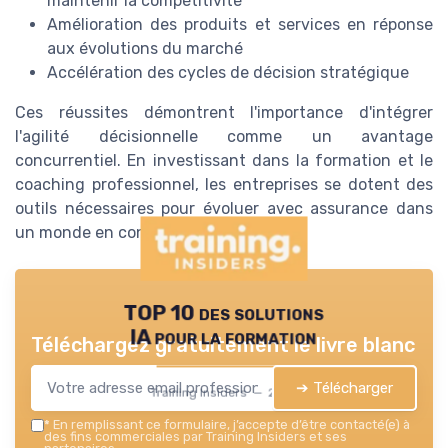
maintenir la compétitivité
Amélioration des produits et services en réponse
aux évolutions du marché
Accélération des cycles de décision stratégique
Ces réussites démontrent l'importance d'intégrer
l'agilité décisionnelle comme un avantage
concurrentiel. En investissant dans la formation et le
coaching professionnel, les entreprises se dotent des
outils nécessaires pour évoluer avec assurance dans
un monde en constante mutation.
TOP 10 des solutions
IA pour la formation
Téléchargez gratuitement le livre blanc
➔ Télécharger
Training Insiders — 2026
*
En remplissant ce formulaire, j’accepte d’être contacté(e) à
des fins commerciales par Training Insiders et ses