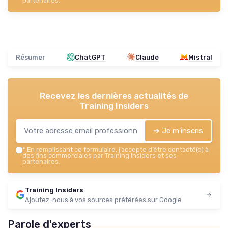
partenaires.
Résumer
ChatGPT
Claude
Mistral
Recevez les dernières actualités de
Training Insiders
➔ Je m'inscris
*
En remplissant ce formulaire, j’accepte d’être contacté(e) à
des fins commerciales par Training Insiders et ses
partenaires.
Training Insiders
Ajoutez-nous à vos sources préférées sur Google
Parole d'experts