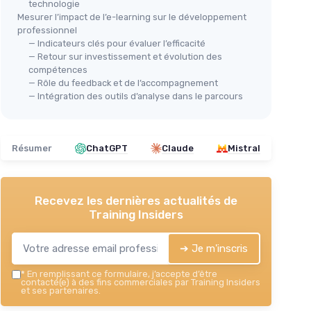
technologie
Mesurer l’impact de l’e-learning sur le développement
professionnel
— Indicateurs clés pour évaluer l’efficacité
— Retour sur investissement et évolution des
compétences
— Rôle du feedback et de l’accompagnement
— Intégration des outils d’analyse dans le parcours
Résumer
ChatGPT
Claude
Mistral
Recevez les dernières actualités de
Training Insiders
➔ Je m'inscris
*
En remplissant ce formulaire, j’accepte d’être
contacté(e) à des fins commerciales par Training Insiders
et ses partenaires.