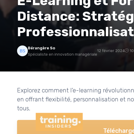
E-Learning et Fo
Distance: Stratég
Professionnalisat
Bérangère So
12 février 2024
10
Spécialiste en innovation managériale
Explorez comment l’e-learning révolutionne
en offrant flexibilité, personnalisation et
tous.
Télécharge