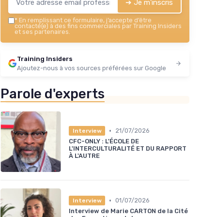
➔ Je m'inscris
*
En remplissant ce formulaire, j’accepte d’être
contacté(e) à des fins commerciales par Training Insiders
et ses partenaires.
Training Insiders
Ajoutez-nous à vos sources préférées sur Google
Parole d'experts
•
21/07/2026
Interview
CFC-ONLY : L'ÉCOLE DE
L'INTERCULTURALITÉ ET DU RAPPORT
À L'AUTRE
•
01/07/2026
Interview
Interview de Marie CARTON de la Cité