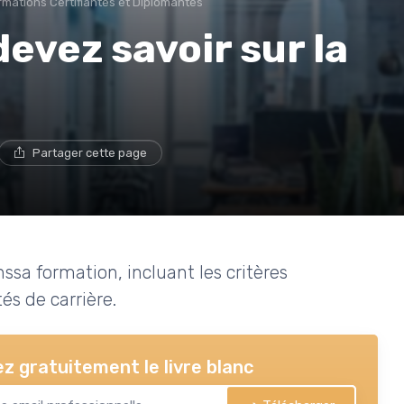
rmations Certifiantes et Diplômantes
evez savoir sur la
Partager cette page
nssa formation, incluant les critères
és de carrière.
z gratuitement le livre blanc