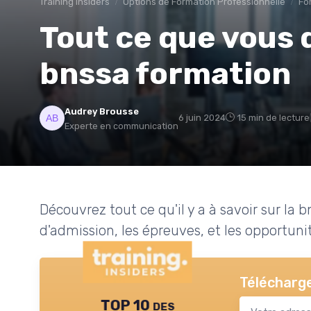
Training Insiders
Options de Formation Professionnelle
Fo
Tout ce que vous d
bnssa formation
Audrey Brousse
6 juin 2024
15 min de lecture
Experte en communication
Découvrez tout ce qu'il y a à savoir sur la b
d'admission, les épreuves, et les opportunit
Télécharge
TOP 10 des