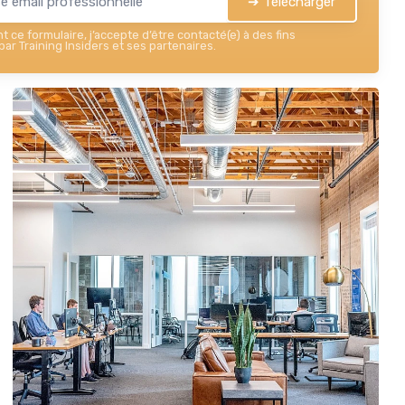
➔ Télécharger
 ce formulaire, j’accepte d’être contacté(e) à des fins
ar Training Insiders et ses partenaires.