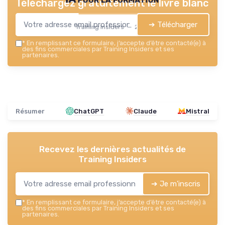
Téléchargez gratuitement le livre blanc
➔ Télécharger
Training Insiders — 2026
*
En remplissant ce formulaire, j’accepte d’être contacté(e) à
des fins commerciales par Training Insiders et ses
partenaires.
Résumer
ChatGPT
Claude
Mistral
Recevez les dernières actualités de
Training Insiders
➔ Je m'inscris
*
En remplissant ce formulaire, j’accepte d’être contacté(e) à
des fins commerciales par Training Insiders et ses
partenaires.