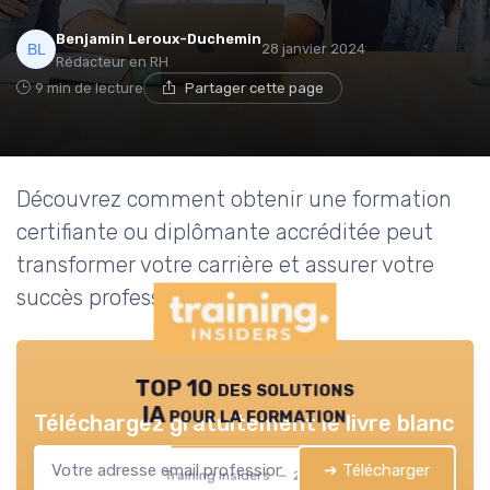
Benjamin Leroux-Duchemin
28 janvier 2024
Rédacteur en RH
9 min de lecture
Partager cette page
Découvrez comment obtenir une formation
certifiante ou diplômante accréditée peut
transformer votre carrière et assurer votre
succès professionnel.
TOP 10 des solutions
IA pour la formation
Téléchargez gratuitement le livre blanc
➔ Télécharger
Training Insiders — 2026